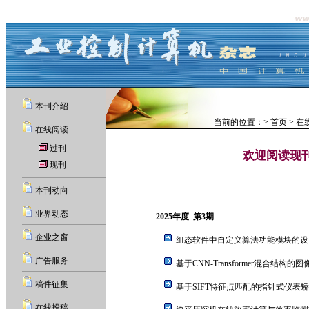
本刊介绍
当前的位置：>
首页
> 在
在线阅读
过刊
欢迎阅读现
现刊
本刊动向
业界动态
2025年度 第3期
企业之窗
组态软件中自定义算法功能模块的
广告服务
基于CNN-Transformer混合结
稿件征集
基于SIFT特征点匹配的指针式仪
在线投稿