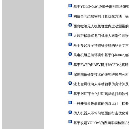
基于YOLOv5s的绝缘子识别算法
阈值全同态加密的计算优化方法
摘
面向微纳无人机集群室内运动测量
大跨距移动式龙门机器人末端位置
基于多尺度字符特征提取的场景文
风电机组总装环境中基于Q-learnin
基于EWF的HARV搅拌釜CFD仿真
深度图像修复技术的研究进展与分
液态金属径向人字槽轴承仿真计算
基于.NET平台的UDI码标签打印
一种并联分拣装置的仿真设计
摘要
仿人机器人不均匀地面的行走优化
基于改进YOLOv8的夜间车辆检测