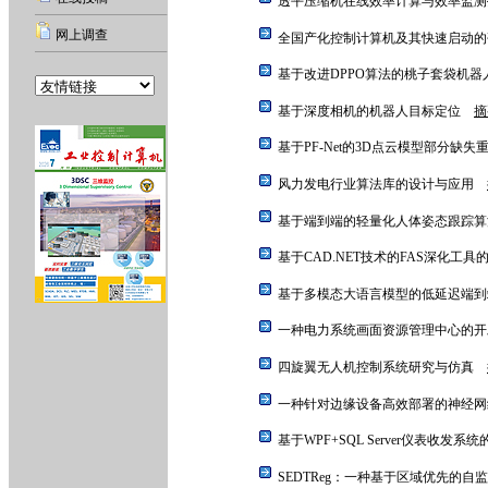
透平压缩机在线效率计算与效率监
网上调查
全国产化控制计算机及其快速启动
基于改进DPPO算法的桃子套袋机
基于深度相机的机器人目标定位
摘
基于PF-Net的3D点云模型部分缺
风力发电行业算法库的设计与应用
基于端到端的轻量化人体姿态跟踪
基于CAD.NET技术的FAS深化工
基于多模态大语言模型的低延迟端
一种电力系统画面资源管理中心的
四旋翼无人机控制系统研究与仿真
一种针对边缘设备高效部署的神经
基于WPF+SQL Server仪表收发
SEDTReg：一种基于区域优先的