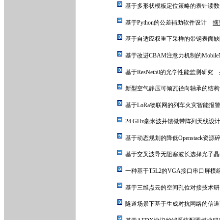
基于多形状模板定位策略的表针读
基于Python的公差辅助软件设计
摘
基于自适应权重下采样的带钢表面
基于改进CBAM注意力机制的Mobil
基于ResNet50的光学性能监测研究
新型空气静压可倾瓦径向轴承的结
基于LoRa物联网的列车火灾智能
24 GHz毫米波并馈微带阵列天线
基于动态规划的降低Openstack资
基于交叉波导无阻塞波长选择光子
一种基于T5L2的VGA接口串口屏
基于三维点云的空间孔位对接技术
隧道场景下基于生成对抗网络的信