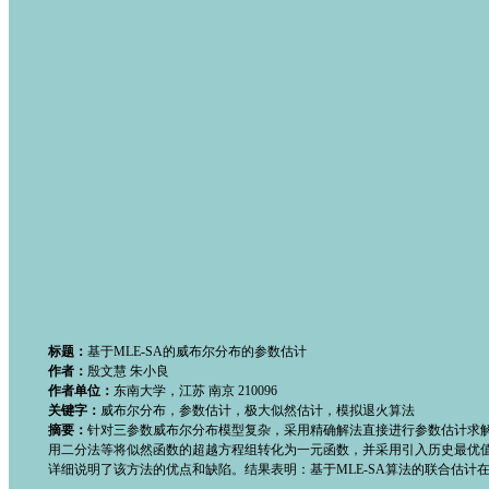
标题：
基于MLE-SA的威布尔分布的参数估计
作者：
殷文慧 朱小良
作者单位：
东南大学，江苏 南京 210096
关键字：
威布尔分布，参数估计，极大似然估计，模拟退火算法
摘要：
针对三参数威布尔分布模型复杂，采用精确解法直接进行参数估计求解
用二分法等将似然函数的超越方程组转化为一元函数，并采用引入历史最优
详细说明了该方法的优点和缺陷。结果表明：基于MLE-SA算法的联合估