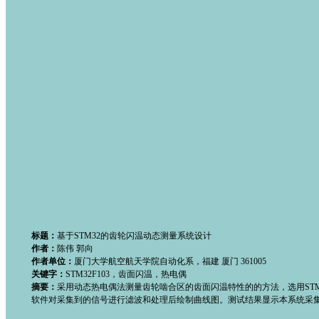
标题：
基于STM32的齿轮闪温动态测量系统设计
作者：
陈伟 郭向
作者单位：
厦门大学航空航天学院自动化系，福建 厦门 361005
关键字：
STM32F103，齿面闪温，热电偶
摘要：
采用动态热电偶法测量齿轮啮合区的齿面闪温特性的的方法，选用STM
软件对采集到的信号进行滤波和处理后绘制曲线图。测试结果显示本系统采