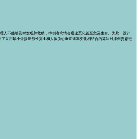
理人不能够及时发现并救助，摔倒者病情会迅速恶化甚至危及生命。为此，设计
提出了采用最小外接矩形长宽比和人体质心垂直速率变化相结合的算法对摔倒姿态进