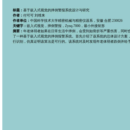
标题：
基于嵌入式视觉的摔倒警报系统设计与研究
作者：
付可可 刘维来
作者单位：
中国科学技术大学精密机械与精密仪器系，安徽 合肥 230026
关键字：
嵌入式视觉，摔倒警报，Zynq-7000，最小外接矩形
摘要：
年老体弱者如果在日常生活中摔倒，会受到如骨折等严重伤害，同时
了一种基于嵌入式视觉的摔倒报警系统。首先介绍了该系统的总体设计方案，重
行识别，仿真证明该算法是可行的。该系统对及时发现年老体弱者跌倒并给